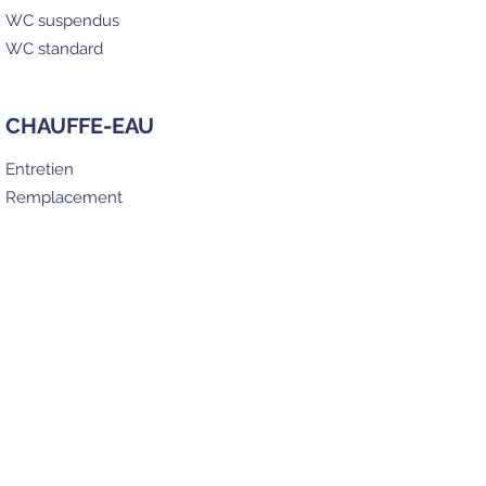
WC suspendus
WC standard
CHAUFFE-EAU
Entretien
Remplacement
DÉPANNAGE
Recherche de fuite
Remplacement de robinetterie
Dégorgement
Nous contacter
Accueil