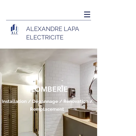
ALEXANDRE LAP
A
ELECTRICITE
PLOMBERIE
Installation /
Dépannage / Rénovation /
Remplacement